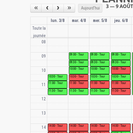
3 — 9 AOÛT
Aujourd'hui
lun. 3/8
mar. 4/8
mer. 5/8
jeu. 6/8
Toute la
journée
08
Tour
Tour
Tour
09
Tour
Tour
Tour
Tour
Tour
Tour
10
Tour
Tour
Tour
Tour
Tour
Tour
Tour
Tour
11
Tour
Tour
Tour
Tour
12
13
Tour
Tour
Tour
Tour
14