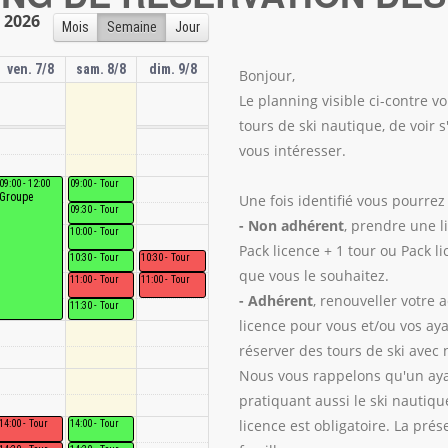
 2026
Mois
Semaine
Jour
ven. 7/8
sam. 8/8
dim. 9/8
Bonjour,
Le planning visible ci-contre v
tours de ski nautique, de voir 
vous intéresser.
09:00 - 12:00
Tour
Groupe
Une fois identifié vous pourrez 
Tour
- Non adhérent
, prendre une l
Tour
Pack licence + 1 tour ou Pack l
Tour
Tour
que vous le souhaitez.
Tour
Tour
- Adhérent
, renouveller votre 
Tour
licence pour vous et/ou vos aya
réserver des tours de ski avec n
Nous vous rappelons qu'un aya
pratiquant aussi le ski nautiqu
licence est obligatoire. La pré
Tour
Tour