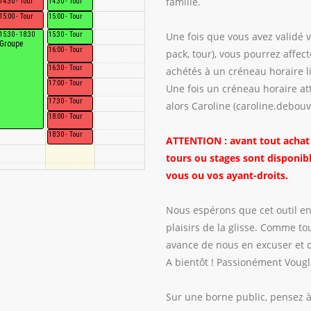
famille.
Tour
Tour
Tour
Tour
Une fois que vous avez validé v
15:30 - 18:30
Tour
Groupe
Tour
pack, tour), vous pourrez affe
Tour
achétés à un créneau horaire li
Tour
Une fois un créneau horaire at
Tour
alors Caroline (caroline.debo
Tour
Tour
ATTENTION : avant tout achat d
tours ou stages sont disponib
vous ou vos ayant-droits.
Nous espérons que cet outil en
plaisirs de la glisse. Comme tou
avance de nous en excuser et d
A bientôt ! Passionément Vougl
Sur une borne public, pensez à